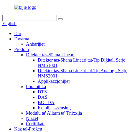
English
Dar
Dwarna
Aħbarijiet
Prodotti
Ditekter tas-Sħana Lineari
Ditekter tas-Sħana Lineari tat-Tip Diġitali Serje
NMS1001
Ditekter tas-Sħana Lineari tat-Tip Analogu Serje
NMS2001
Applikazzjonijiet
fibra ottika
DTS
DAS
BOTDA
Kejbil tas-sensing
Modulu ta' Allarm ta' Tnixxija
Niżżel
Ċertifikati
Każ tal-Proġett