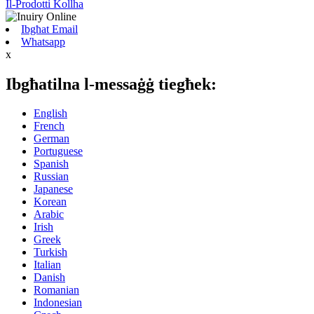
Il-Prodotti Kollha
Ibgħat Email
Whatsapp
x
Ibgħatilna l-messaġġ tiegħek:
English
French
German
Portuguese
Spanish
Russian
Japanese
Korean
Arabic
Irish
Greek
Turkish
Italian
Danish
Romanian
Indonesian