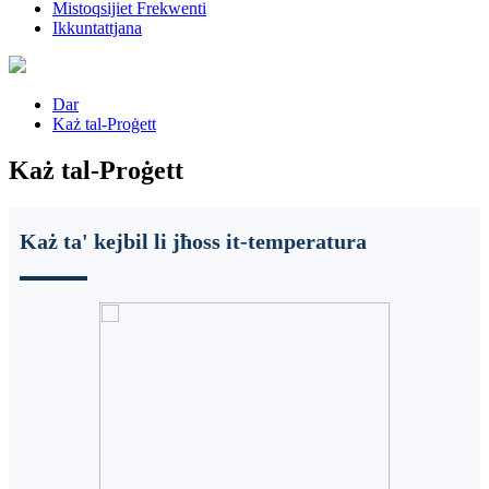
Mistoqsijiet Frekwenti
Ikkuntattjana
Dar
Każ tal-Proġett
Każ tal-Proġett
Każ ta' kejbil li jħoss it-temperatura