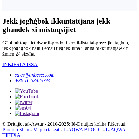
Jekk jogħġbok ikkuntattjana jekk
għandek xi mistoqsijiet
Għal mistoqsijiet dwar il-prodotti jew il-lista tal-prezzijiet tagħna,
jekk jogħġbok ħalli l-email tiegħek lilna u aħna nikkuntattjawk fi
żmien 24 siegħa.
INKJESTA ISSA
sales@anbesec.com
+86 10 58423344
© Drittijiet tal-Awtur - 2010-2025: Id-Drittijiet kollha Riżervati.
Prodotti Sħan
-
Mappa tas-sit
-
L-AQWA BLOGG
-
L-AQWA
TIFTXA